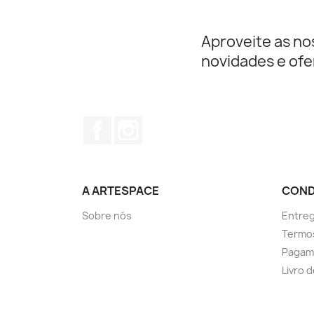
Aproveite as no
novidades e ofe
Facebook
Instagram
A ARTESPACE
COND
Sobre nós
Entre
Termos
Pagam
Livro 