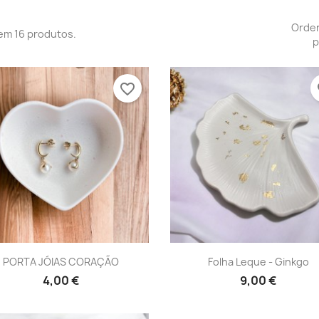
Orde
em 16 produtos.
p
favorite_border
fa
Vista rápida
Vista rápida


PORTA JÓIAS CORAÇÃO
Folha Leque - Ginkgo
+1
4,00 €
9,00 €