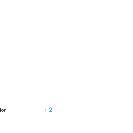
2
ior
1