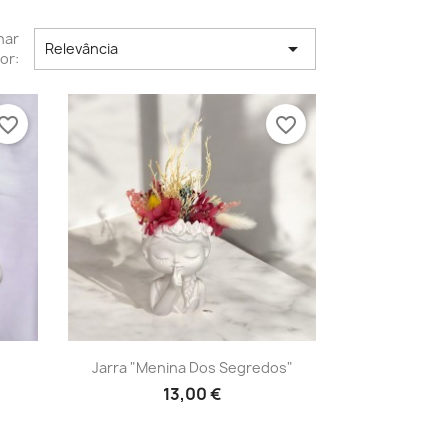
nar

Relevância
or:
vorite_border
favorite_border
Vista rápida

Jarra "Menina Dos Segredos"
13,00 €