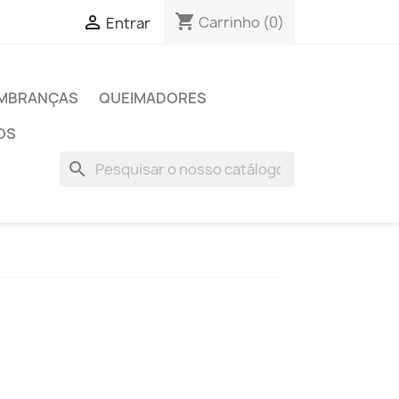
shopping_cart

Carrinho
(0)
Entrar
MBRANÇAS
QUEIMADORES
OS
search