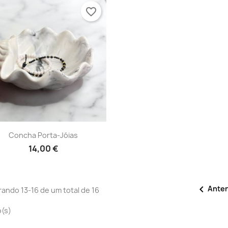
favorite_border
Vista rápida

Concha Porta-Jóias
14,00 €

Anter
ando 13-16 de um total de 16
o(s)