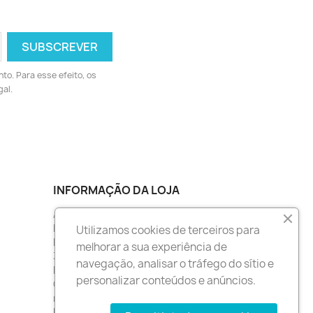
to. Para esse efeito, os
al.
INFORMAÇÃO DA LOJA
ArteSpace Creative
NIF:253009294
Utilizamos cookies de terceiros para
Rua da Brejinha Nº6
melhorar a sua experiência de
3860-296 Estarreja
navegação, analisar o tráfego do sítio e
Portugal
personalizar conteúdos e anúncios.
Contacte-nos:
912 622 346 (chamada
rede móvel nacional)
Envie-nos um e-mail: