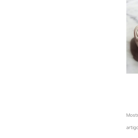
Mostr
artig