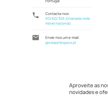
Portugal

Contacta-nos:
912 622 346 (chamada rede
móvel nacional)

Envie-nos um e-mail:
geral@artespace.pt
Aproveite as no
novidades e ofe