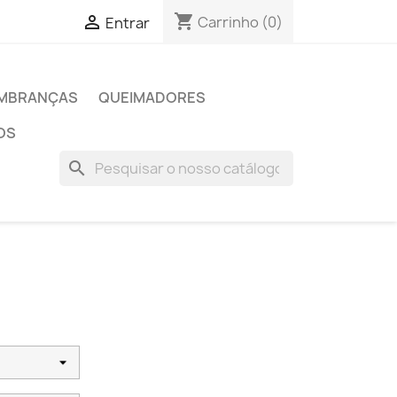
shopping_cart

Carrinho
(0)
Entrar
MBRANÇAS
QUEIMADORES
OS
search